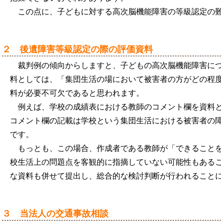
この点に、子どもに対する高次脳機能障害の等級認定の
２ 後遺障害等級認定の際の評価資料
裁判例の傾向からしますと、子どもの高次脳機能障害に
料としては、「集団生活の場において被害者の方がどの程
料が必要不可欠であると思われます。
例えば、学校の成績表における教師のコメント欄を資料
コメント欄の記載は学校という集団生活における被害者の
です。
もっとも、この場合、作成者である教師が「できること
校生活上の問題点を客観的に指摘していない可能性もある
な資料も併せて提出し、総合的な検討判断が行われること
３ 当法人の交通事故相談