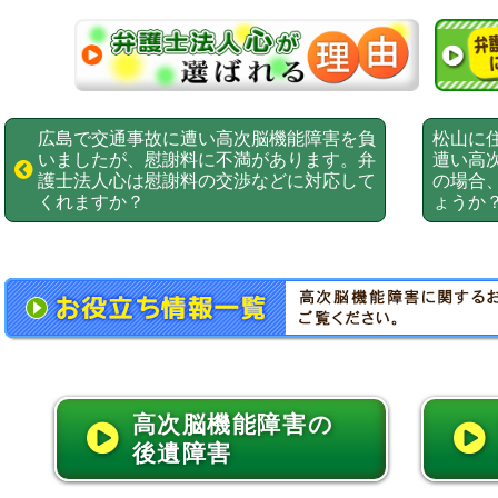
広島で交通事故に遭い高次脳機能障害を負
松山に
いましたが、慰謝料に不満があります。弁
遭い高
護士法人心は慰謝料の交渉などに対応して
の場合
くれますか？
ょうか
高次脳機能障害の
後遺障害