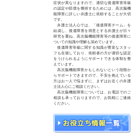
症状が異なりますので、適切な後遺障害等級
の認定や賠償を獲得するためには、高次脳機
能障害に詳しい弁護士に依頼することが大切
です。
弁護士法人心では、「後遺障害チーム」を
結成し、後遺障害を得意とする弁護士が日々
研究を重ね、高次脳機能障害等の後遺障害に
ついての知識や理解も深めています。
後遺障害等級に関する知識が豊富なスタッ
フも在籍しており、依頼者の方が適切な認定
をうけられるようにサポートできる体制を整
えています。
高次脳機能障害かもしれないという段階か
らサポートできますので、不安を抱えている
方はお一人で悩まずに、まずはお近くの弁護
士法人心にご相談ください。
高次脳機能障害については、お電話でのご
相談も承っておりますので、お気軽にご連絡
ください。